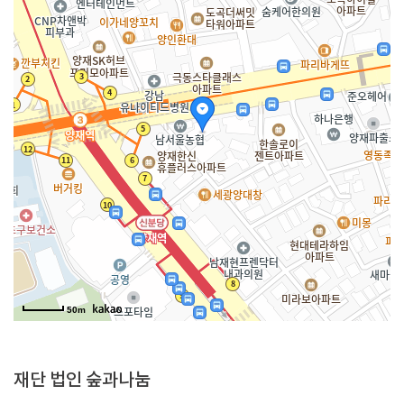
50m
재단 법인 숲과나눔