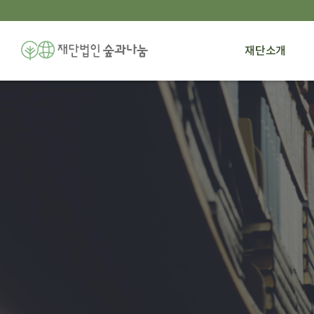
재단소개
숲과나눔
간행물
상단 영역