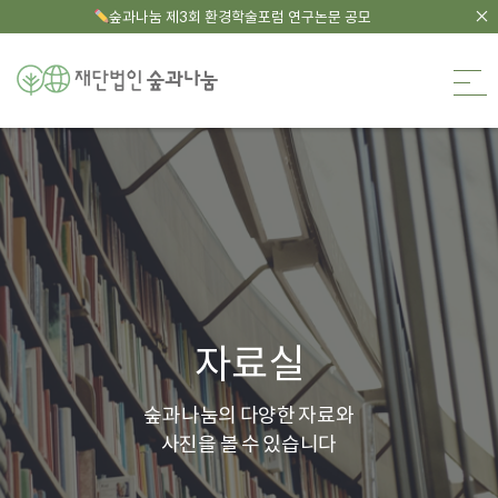
숲과나눔 제3회 환경학술포럼 연구논문 공모
숲과나눔
언론보도/칼럼
상단 영역
자료실
숲과나눔의 다양한 자료와
사진을 볼 수 있습니다